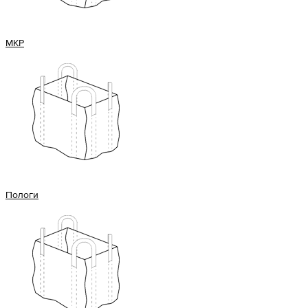
МКР
Пологи