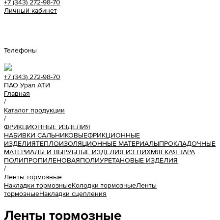
+7 (343) 272-98-70
Личный кабинет
Урал АТИ
Телефоны
+7 (343) 272-98-70
ПАО Урал АТИ
Главная
/
Каталог продукции
/
ФРИКЦИОННЫЕ ИЗДЕЛИЯ
НАБИВКИ САЛЬНИКОВЫЕ
ФРИКЦИОННЫЕ
ИЗДЕЛИЯ
ТЕПЛОИЗОЛЯЦИОННЫЕ МАТЕРИАЛЫ
ПРОКЛАДОЧНЫЕ
МАТЕРИАЛЫ И ВЫРУБНЫЕ ИЗДЕЛИЯ ИЗ НИХ
МЯГКАЯ ТАРА
ПОЛИПРОПИЛЕНОВАЯ
ПОЛИУРЕТАНОВЫЕ ИЗДЕЛИЯ
/
Ленты тормозные
Накладки тормозные
Колодки тормозные
Ленты
тормозные
Накладки сцепления
Ленты тормозные