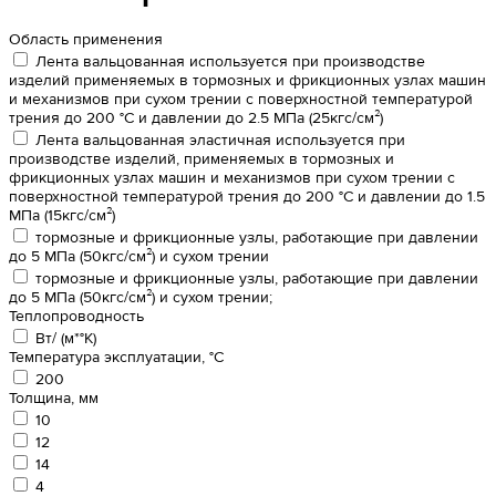
Область применения
Лента вальцованная используется при производстве
изделий применяемых в тормозных и фрикционных узлах машин
и механизмов при сухом трении с поверхностной температурой
трения до 200 °С и давлении до 2.5 МПа (25кгс/см²)
Лента вальцованная эластичная используется при
производстве изделий, применяемых в тормозных и
фрикционных узлах машин и механизмов при сухом трении с
поверхностной температурой трения до 200 °С и давлении до 1.5
МПа (15кгс/см²)
тормозные и фрикционные узлы, работающие при давлении
до 5 МПа (50кгс/см²) и сухом трении
тормозные и фрикционные узлы, работающие при давлении
до 5 МПа (50кгс/см²) и сухом трении;
Теплопроводность
Вт/ (м*°К)
Температура эксплуатации, °С
200
Толщина, мм
10
12
14
4