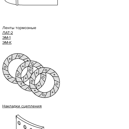
Ленты тормозные
ЛАТ-2
ЭМ-1
ЭМ-К
Накладки сцепления