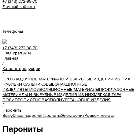
+7 (343) 272-98-70
Личный кабинет
Урал АТИ
Телефоны
+7 (343) 272-98-70
ПАО Урал АТИ
Главная
/
Каталог продукции
/
ПРОКЛАДОЧНЫЕ МАТЕРИАЛЫ И ВЫРУБНЫЕ ИЗДЕЛИЯ ИЗ НИХ
НАБИВКИ САЛЬНИКОВЫЕ
ФРИКЦИОННЫЕ
ИЗДЕЛИЯ
ТЕПЛОИЗОЛЯЦИОННЫЕ МАТЕРИАЛЫ
ПРОКЛАДОЧНЫЕ
МАТЕРИАЛЫ И ВЫРУБНЫЕ ИЗДЕЛИЯ ИЗ НИХ
МЯГКАЯ ТАРА
ПОЛИПРОПИЛЕНОВАЯ
ПОЛИУРЕТАНОВЫЕ ИЗДЕЛИЯ
/
Парониты
Вырубные изделия
Парониты
Электронит
Ремкомплекты
Парониты