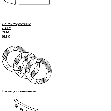
Ленты тормозные
ЛАТ-2
ЭМ-1
ЭМ-К
Накладки сцепления