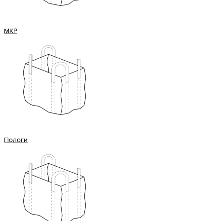
МКР
Пологи