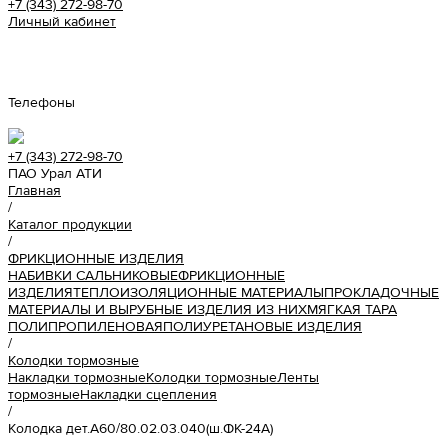
+7 (343) 272-98-70
Личный кабинет
Урал АТИ
Телефоны
+7 (343) 272-98-70
ПАО Урал АТИ
Главная
/
Каталог продукции
/
ФРИКЦИОННЫЕ ИЗДЕЛИЯ
НАБИВКИ САЛЬНИКОВЫЕ
ФРИКЦИОННЫЕ
ИЗДЕЛИЯ
ТЕПЛОИЗОЛЯЦИОННЫЕ МАТЕРИАЛЫ
ПРОКЛАДОЧНЫЕ
МАТЕРИАЛЫ И ВЫРУБНЫЕ ИЗДЕЛИЯ ИЗ НИХ
МЯГКАЯ ТАРА
ПОЛИПРОПИЛЕНОВАЯ
ПОЛИУРЕТАНОВЫЕ ИЗДЕЛИЯ
/
Колодки тормозные
Накладки тормозные
Колодки тормозные
Ленты
тормозные
Накладки сцепления
/
Колодка дет.А60/80.02.03.040(ш.ФК-24А)