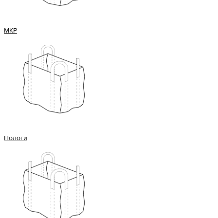
МКР
Пологи