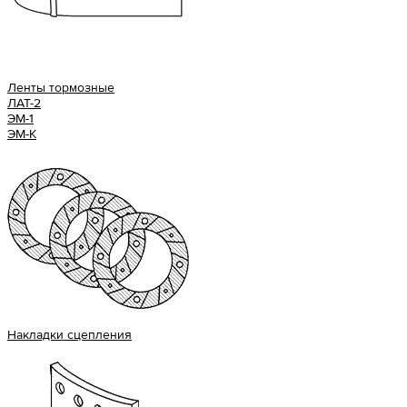
Ленты тормозные
ЛАТ-2
ЭМ-1
ЭМ-К
Накладки сцепления