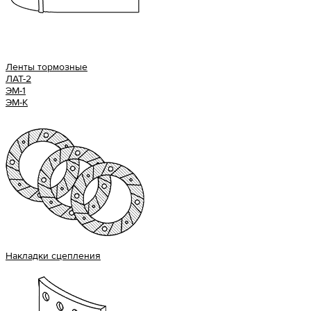
Ленты тормозные
ЛАТ-2
ЭМ-1
ЭМ-К
Накладки сцепления