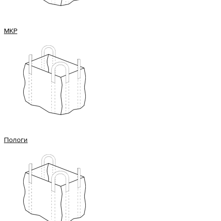
МКР
Пологи