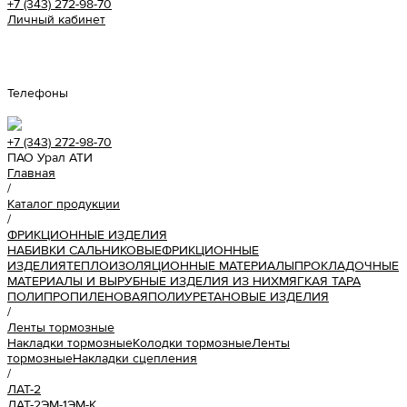
+7 (343) 272-98-70
Личный кабинет
Урал АТИ
Телефоны
+7 (343) 272-98-70
ПАО Урал АТИ
Главная
/
Каталог продукции
/
ФРИКЦИОННЫЕ ИЗДЕЛИЯ
НАБИВКИ САЛЬНИКОВЫЕ
ФРИКЦИОННЫЕ
ИЗДЕЛИЯ
ТЕПЛОИЗОЛЯЦИОННЫЕ МАТЕРИАЛЫ
ПРОКЛАДОЧНЫЕ
МАТЕРИАЛЫ И ВЫРУБНЫЕ ИЗДЕЛИЯ ИЗ НИХ
МЯГКАЯ ТАРА
ПОЛИПРОПИЛЕНОВАЯ
ПОЛИУРЕТАНОВЫЕ ИЗДЕЛИЯ
/
Ленты тормозные
Накладки тормозные
Колодки тормозные
Ленты
тормозные
Накладки сцепления
/
ЛАТ-2
ЛАТ-2
ЭМ-1
ЭМ-К