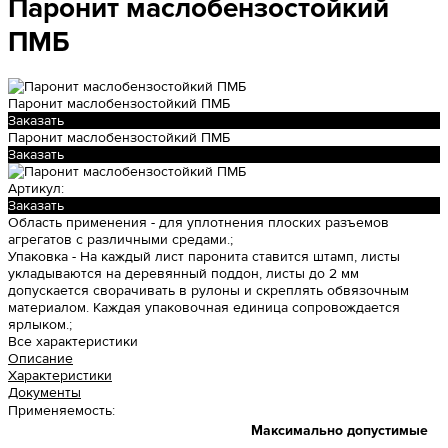
Паронит маслобензостойкий
ПМБ
Паронит маслобензостойкий ПМБ
Заказать
Паронит маслобензостойкий ПМБ
Заказать
Артикул:
Заказать
Область применения -
для уплотнения плоских разъемов
агрегатов с различными средами.;
Упаковка -
На каждый лист паронита ставится штамп, листы
укладываются на деревянный поддон, листы до 2 мм
допускается сворачивать в рулоны и скреплять обвязочным
материалом. Каждая упаковочная единица сопровождается
ярлыком.;
Все характеристики
Описание
Характеристики
Документы
Применяемость:
Максимально допустимые