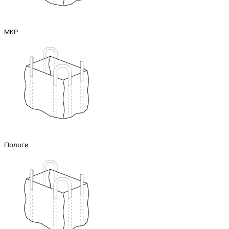
МКР
Пологи