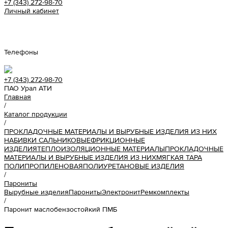
+7 (343) 272-98-70
Личный кабинет
Урал АТИ
Телефоны
+7 (343) 272-98-70
ПАО Урал АТИ
Главная
/
Каталог продукции
/
ПРОКЛАДОЧНЫЕ МАТЕРИАЛЫ И ВЫРУБНЫЕ ИЗДЕЛИЯ ИЗ НИХ
НАБИВКИ САЛЬНИКОВЫЕ
ФРИКЦИОННЫЕ
ИЗДЕЛИЯ
ТЕПЛОИЗОЛЯЦИОННЫЕ МАТЕРИАЛЫ
ПРОКЛАДОЧНЫЕ
МАТЕРИАЛЫ И ВЫРУБНЫЕ ИЗДЕЛИЯ ИЗ НИХ
МЯГКАЯ ТАРА
ПОЛИПРОПИЛЕНОВАЯ
ПОЛИУРЕТАНОВЫЕ ИЗДЕЛИЯ
/
Парониты
Вырубные изделия
Парониты
Электронит
Ремкомплекты
/
Паронит маслобензостойкий ПМБ