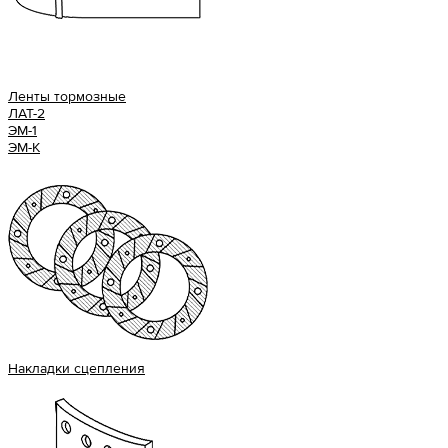
Ленты тормозные
ЛАТ-2
ЭМ-1
ЭМ-К
Накладки сцепления