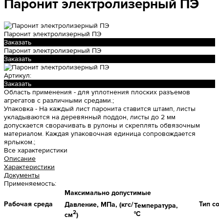
Паронит электролизерный ПЭ
Паронит электролизерный ПЭ
Заказать
Паронит электролизерный ПЭ
Заказать
Артикул:
Заказать
Область применения -
для уплотнения плоских разъемов
агрегатов с различными средами.;
Упаковка -
На каждый лист паронита ставится штамп, листы
укладываются на деревянный поддон, листы до 2 мм
допускается сворачивать в рулоны и скреплять обвязочным
материалом. Каждая упаковочная единица сопровождается
ярлыком.;
Все характеристики
Описание
Характеристики
Документы
Применяемость:
Максимально допустимые
Рабочая среда
Тип с
Давление, МПа, (кгс/
Температура,
2
°С
см
)