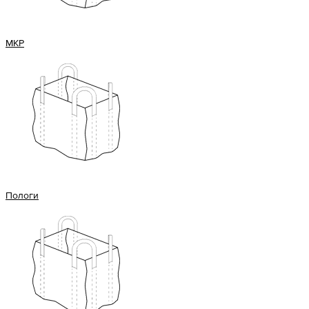
МКР
Пологи