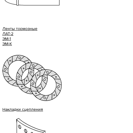
Ленты тормозные
ЛАТ-2
ЭМ-1
ЭМ-К
Накладки сцепления