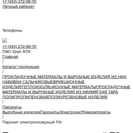
+7 (343) 272-98-70
Личный кабинет
Урал АТИ
Телефоны
+7 (343) 272-98-70
ПАО Урал АТИ
Главная
/
Каталог продукции
/
ПРОКЛАДОЧНЫЕ МАТЕРИАЛЫ И ВЫРУБНЫЕ ИЗДЕЛИЯ ИЗ НИХ
НАБИВКИ САЛЬНИКОВЫЕ
ФРИКЦИОННЫЕ
ИЗДЕЛИЯ
ТЕПЛОИЗОЛЯЦИОННЫЕ МАТЕРИАЛЫ
ПРОКЛАДОЧНЫЕ
МАТЕРИАЛЫ И ВЫРУБНЫЕ ИЗДЕЛИЯ ИЗ НИХ
МЯГКАЯ ТАРА
ПОЛИПРОПИЛЕНОВАЯ
ПОЛИУРЕТАНОВЫЕ ИЗДЕЛИЯ
/
Парониты
Вырубные изделия
Парониты
Электронит
Ремкомплекты
/
Паронит электролизерный ПЭ