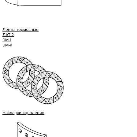
Ленты тормозные
ЛАТ-2
ЭМ-1
ЭМ-К
Накладки сцепления