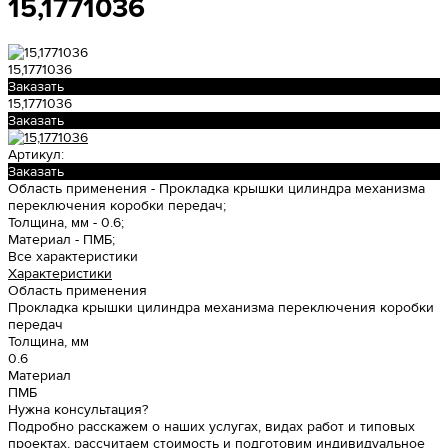
15,1771036
15,1771036
Заказать
15,1771036
Заказать
Артикул:
Заказать
Область применения -
Прокладка крышки цилиндра механизма
переключения коробки передач;
Толщина, мм -
0.6;
Материал -
ПМБ;
Все характеристики
Характеристики
Область применения
Прокладка крышки цилиндра механизма переключения коробки
передач
Толщина, мм
0.6
Материал
ПМБ
Нужна консультация?
Подробно расскажем о наших услугах, видах работ и типовых
проектах, рассчитаем стоимость и подготовим индивидуальное