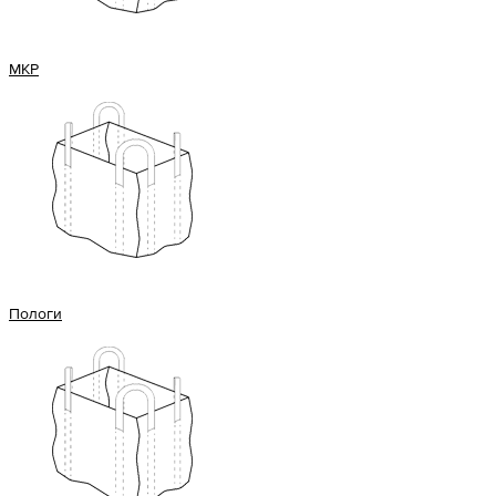
МКР
Пологи