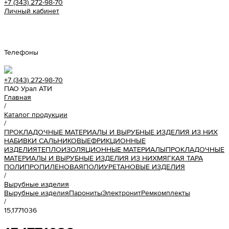
+7 (343) 272-98-70
Личный кабинет
Урал АТИ
Телефоны
+7 (343) 272-98-70
ПАО Урал АТИ
Главная
/
Каталог продукции
/
ПРОКЛАДОЧНЫЕ МАТЕРИАЛЫ И ВЫРУБНЫЕ ИЗДЕЛИЯ ИЗ НИХ
НАБИВКИ САЛЬНИКОВЫЕ
ФРИКЦИОННЫЕ
ИЗДЕЛИЯ
ТЕПЛОИЗОЛЯЦИОННЫЕ МАТЕРИАЛЫ
ПРОКЛАДОЧНЫЕ
МАТЕРИАЛЫ И ВЫРУБНЫЕ ИЗДЕЛИЯ ИЗ НИХ
МЯГКАЯ ТАРА
ПОЛИПРОПИЛЕНОВАЯ
ПОЛИУРЕТАНОВЫЕ ИЗДЕЛИЯ
/
Вырубные изделия
Вырубные изделия
Парониты
Электронит
Ремкомплекты
/
15,1771036