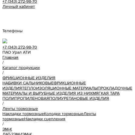
+7 (343) 272-98-70
Личный кабинет
Урал АТИ
Телефоны
+7 (343) 272-98-70
ПАО Урал АТИ
Главная
/
Каталог продукции
/
ФРИКЦИОННЫЕ ИЗДЕЛИЯ
НАБИВКИ САЛЬНИКОВЫЕ
ФРИКЦИОННЫЕ
ИЗДЕЛИЯ
ТЕПЛОИЗОЛЯЦИОННЫЕ МАТЕРИАЛЫ
ПРОКЛАДОЧНЫЕ
МАТЕРИАЛЫ И ВЫРУБНЫЕ ИЗДЕЛИЯ ИЗ НИХ
МЯГКАЯ ТАРА
ПОЛИПРОПИЛЕНОВАЯ
ПОЛИУРЕТАНОВЫЕ ИЗДЕЛИЯ
/
Ленты тормозные
Накладки тормозные
Колодки тормозные
Ленты
тормозные
Накладки сцепления
/
ЭМ-К
ЛАТ-2
ЭМ-1
ЭМ-К