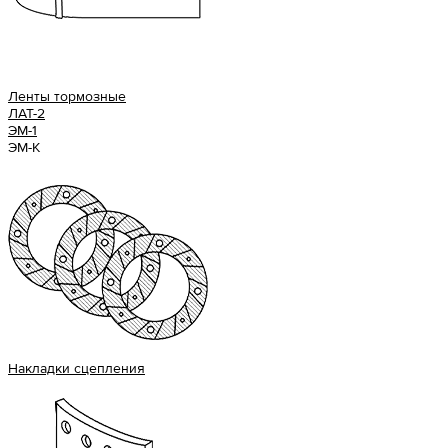
Ленты тормозные
ЛАТ-2
ЭМ-1
ЭМ-К
Накладки сцепления