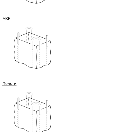
МКР
Пологи