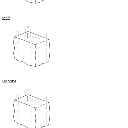
МКР
Пологи