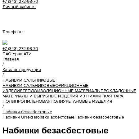
+7 (343) 272-98-70
Личный кабинет
Урал АТИ
Телефоны
+7 (343) 272-98-70
ПАО Урал АТИ
Главная
/
Каталог продукции
/
НАБИВКИ САЛЬНИКОВЫЕ
НАБИВКИ САЛЬНИКОВЫЕ
ФРИКЦИОННЫЕ
ИЗДЕЛИЯ
ТЕПЛОИЗОЛЯЦИОННЫЕ МАТЕРИАЛЫ
ПРОКЛАДОЧНЫЕ
МАТЕРИАЛЫ И ВЫРУБНЫЕ ИЗДЕЛИЯ ИЗ НИХ
МЯГКАЯ ТАРА
ПОЛИПРОПИЛЕНОВАЯ
ПОЛИУРЕТАНОВЫЕ ИЗДЕЛИЯ
/
Набивки безасбестовые
Набивки UrTex
Набивки асбестовые
Набивки безасбестовые
Набивки безасбестовые