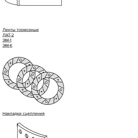
Ленты тормозные
ЛАТ-2
ЭМ-1
ЭМ-К
Накладки сцепления